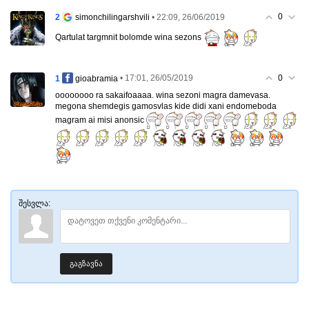
0
2
• 22:09, 26/06/2019
simonchilingarshvili
Qartulat targmnit bolomde wina sezons
0
1
• 17:01, 26/05/2019
gioabramia
oooooooo ra sakaifoaaaa. wina sezoni magra damevasa.
megona shemdegis gamosvlas kide didi xani endomeboda
magram ai misi anonsic
შესვლა:
გაგზავნა