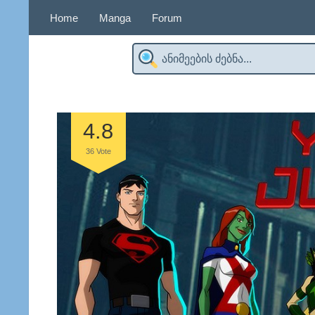
Home
Manga
Forum
4.8
36
Vote