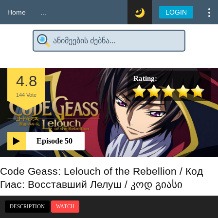
Home
...
LOGIN
4.8
Rating:
144
Vote
Episode 50
Code Geass: Lelouch of the Rebellion / Код
Гиас: Восставший Лелуш / კოდ გიასი
DESCRIPTION
WATCH