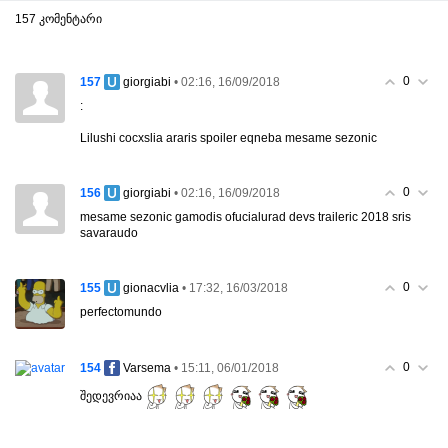
157 კომენტარი
0
157
• 02:16, 16/09/2018
giorgiabi
:
Lilushi cocxslia araris spoiler eqneba mesame sezonic
0
156
• 02:16, 16/09/2018
giorgiabi
mesame sezonic gamodis ofucialurad devs traileric 2018 sris
savaraudo
0
155
• 17:32, 16/03/2018
gionacvlia
perfectomundo
0
154
• 15:11, 06/01/2018
Varsema
შედევრიაა