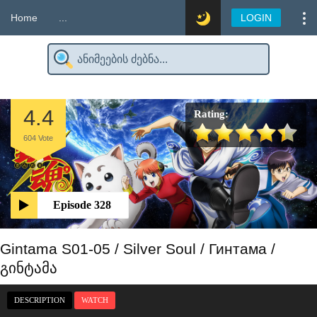
Home
...
LOGIN
4.4
Rating:
604
Vote
Episode 328
Gintama S01-05 / Silver Soul / Гинтама /
გინტამა
DESCRIPTION
WATCH