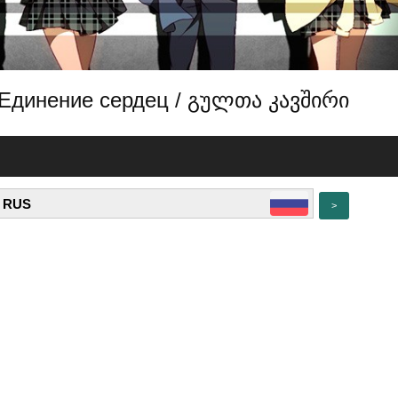
/ Единение сердец / გულთა კავშირი
>