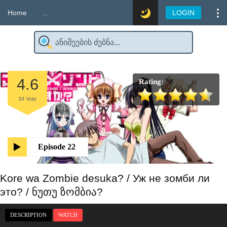
Home
...
LOGIN
4.6
Rating:
34
Vote
Episode 22
Kore wa Zombie desuka? / Уж не зомби ли
это? / ნუთუ ზომბია?
DESCRIPTION
WATCH