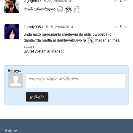
1
2
• 15:22, 29/04/2014
gegella
ძააან სერიოზულია
3
1
• 15:15, 29/04/2014
endy995
unda naxo mere,martla shedevria da gulic gwydeba ro
damtavrda martla ar damtavrebuliyo ra
magari animea
zaaan
uyuret yvelam ar inanebt
შესვლა:
გაგზავნა
Anime