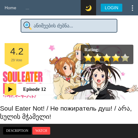
Home
...
LOGIN
4.2
Rating:
29
Vote
Episode 12
Soul Eater Not! / Не пожиратель душ! / არა,
სულის მჭამელი!
DESCRIPTION
WATCH