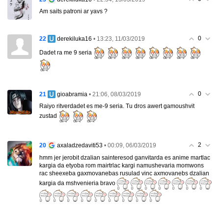
Am saits patroni ar yavs ?
0
22
• 13:23, 11/03/2019
derekiluka16
Dadet ra me 9 seria
0
21
• 21:06, 08/03/2019
gioabramia
Raiyo ritverdadet es me-9 seria. Tu dros awert gamoushvit
zustad
2
20
• 00:09, 06/03/2019
axaladzedaviti53
hmm jer jerobit dzalian sainteresod ganvitarda es anime martlac
kargia da etyoba rom mairtrlac kargi namushevaria momwons
rac sheexeba gaxmovanebas rusulad vinc axmovanebs dzalian
kargia da mshvenieria bravo