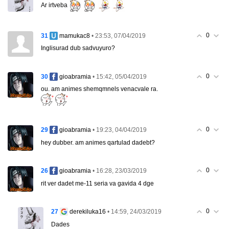
Ar irtveba
0
31
• 23:53, 07/04/2019
mamukac8
Inglisurad dub sadvuyuro?
0
30
• 15:42, 05/04/2019
gioabramia
ou. am animes shemqmnels venacvale ra.
0
29
• 19:23, 04/04/2019
gioabramia
hey dubber. am animes qartulad dadebt?
0
26
• 16:28, 23/03/2019
gioabramia
rit ver dadet me-11 seria va gavida 4 dge
0
27
• 14:59, 24/03/2019
derekiluka16
Dades