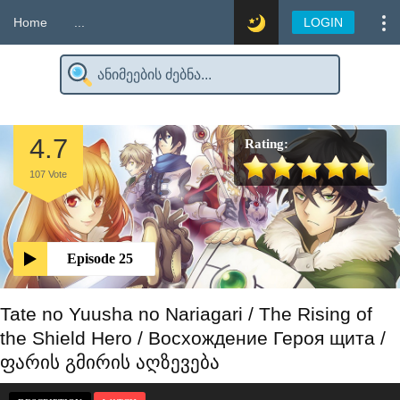
Home
...
LOGIN
4.7
Rating:
107
Vote
Episode 25
Tate no Yuusha no Nariagari / The Rising of
the Shield Hero / Восхождение Героя щита /
ფარის გმირის აღზევება