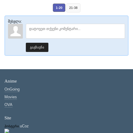
1-20
21-38
შესვლა:
გაგზავნა
Anime
OnGoing
Movies
OVA
Site
uCoz
ჰოსტერი