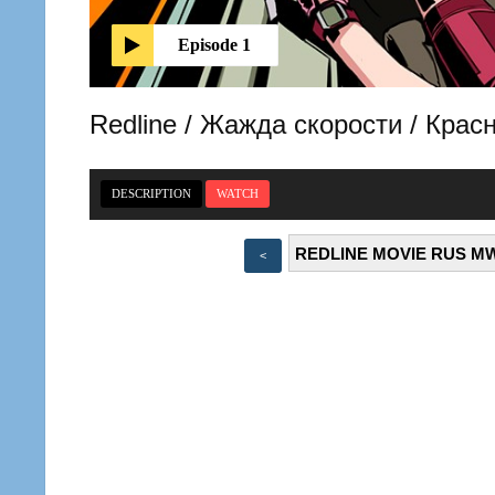
Episode 1
Redline / Жажда скорости / Крас
DESCRIPTION
WATCH
<