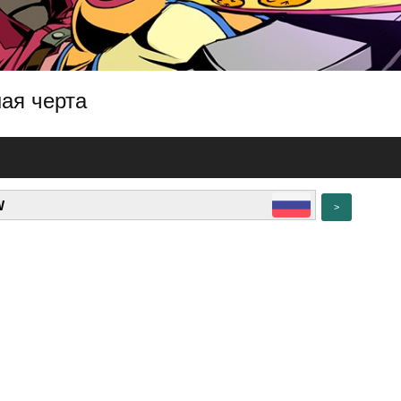
ная черта
>