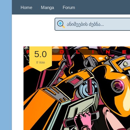
Home
Manga
Forum
5.0
8
Vote