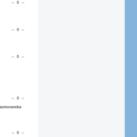
0
0
0
0
 gaxmovaneba
0