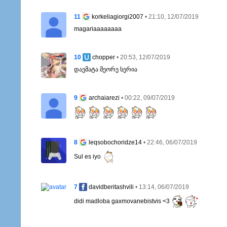
11
• 21:10, 12/07/2019
korkeliagiorgi2007
magariaaaaaaaa
10
• 20:53, 12/07/2019
chopper
დაემატა მეორე სერია
9
• 00:22, 09/07/2019
archaiarezi
8
• 22:46, 06/07/2019
leqsobochoridze14
Sul es iyo
7
• 13:14, 06/07/2019
davidberitashvili
didi madloba gaxmovanebistvis <3