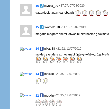
16
• 17:07, 07/08/2020
javaxa_99
gaagrdzelet gaxmoaneba plz
15
• 11:15, 13/07/2019
skartlo2018
magaria magram chemi lorwos reinkarnaciac gaaxmova
14
• 21:52, 12/07/2019
nikap88
mokled yvelafers axmovanebt ჩემი ლორწოდ რეინკა
13
• 21:35, 12/07/2019
mesxiu
12
• 21:35, 12/07/2019
mesxiu