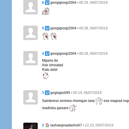
6
• 00:29, 06/07/2019
giorgigiorgi2004
5
• 00:28, 06/07/2019
giorgigiorgi2004
4
• 00:28, 06/07/2019
giorgigiorgi2004
Mgaria da
Ase ishviatad
Rato debt
3
• 00:19, 06/07/2019
goglagio095
Saintereso animea chemgan laiqi
ese magrad rogo
madloba gaixare
2
• 22:23, 05/07/2019
lashaegnaatashvili7