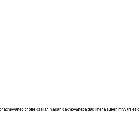
r axmovaneb chofer dzalian magari gaxmovaneba gaq imena superi miyvars es