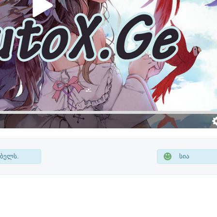
ბელს.
სია