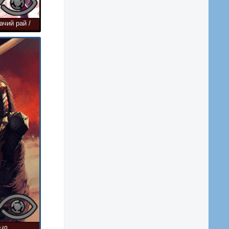
ачий рай /
ma,
Fantasy,
რკი