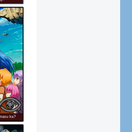
ce,
masu ka?
Ii desu ka? /
ь меня от