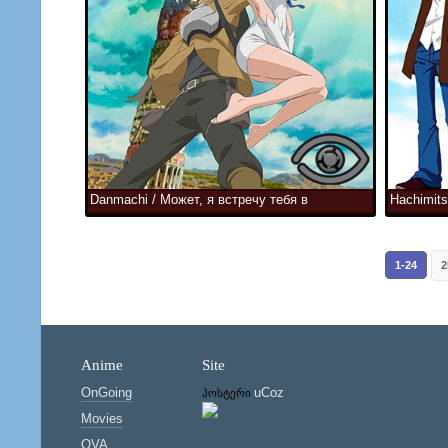
Danmachi / Может, я встречу тебя в
Hachimits
подземелье?
и клевер
1-24
2
Anime
Site
OnGoing
uCoz
ჰოსტერი
Movies
OVA