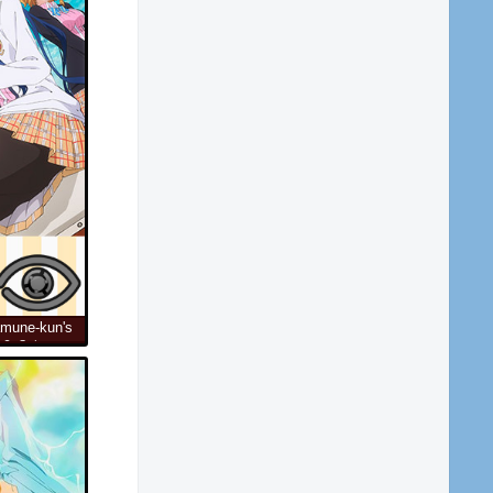
mune-kun's
ამუნეს