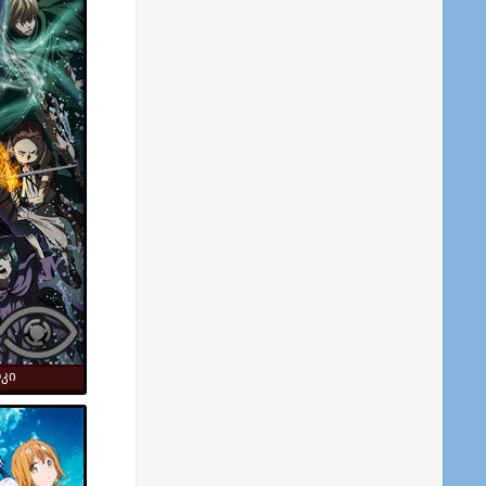
ma,
Fantasy,
რკი
School Life,