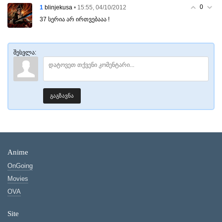
0
1
• 15:55, 04/10/2012
blinjekusa
37 სერია არ ირთვებააა !
შესვლა:
გაგზავნა
Anime
OnGoing
Movies
OVA
Site