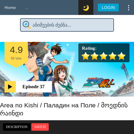
Home
...
LOGIN
4.9
Rating:
58
Vote
Episode 37
Area no Kishi / Паладин на Поле / მოედნის
რაინდი
DESCRIPTION
WATCH