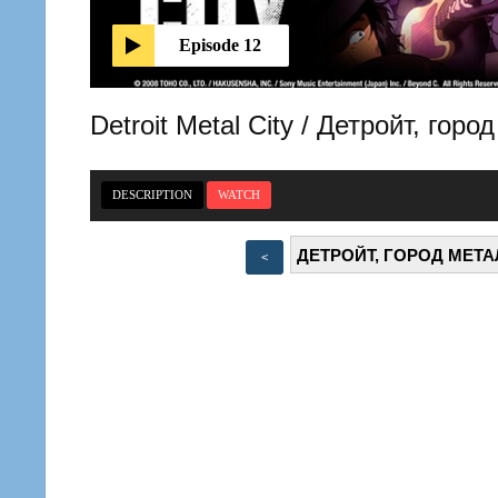
Episode 12
Detroit Metal City / Детройт, г
DESCRIPTION
WATCH
<