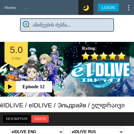
Home
...
LOGIN
5.0
Rating:
3
Vote
Episode 12
ēlDLIVE / elDLIVE / Эльдрайв / ელდრაივი
DESCRIPTION
WATCH