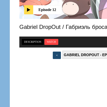
Episode 12
Gabriel DropOut / Габриэль брос
DESCRIPTION
WATCH
<