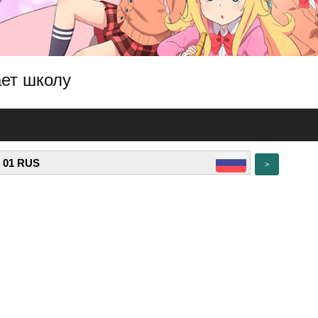
ает школу
>