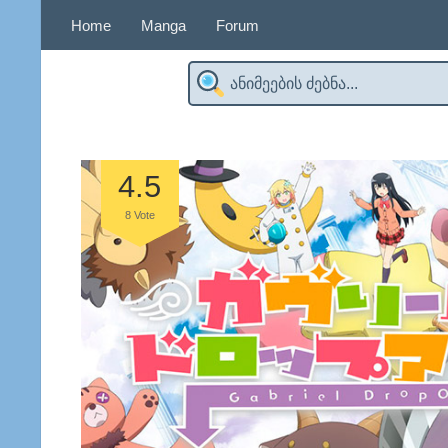
Home
Manga
Forum
4.5
8
Vote