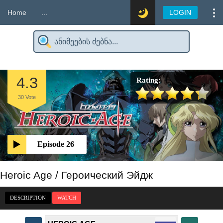
Home
...
LOGIN
4.3
Rating:
30
Vote
Episode 26
Heroic Age / Героический Эйдж
DESCRIPTION
WATCH