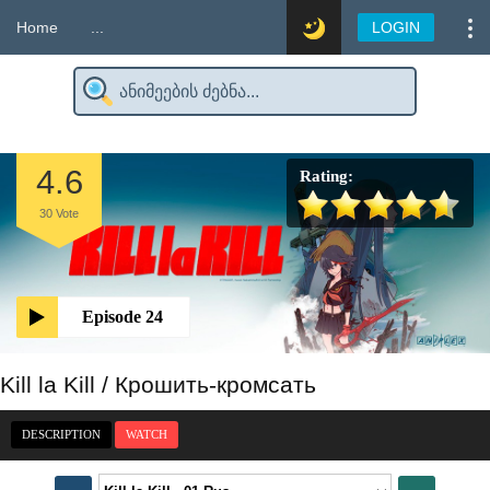
Home
...
LOGIN
4.6
Rating:
30
Vote
Episode 24
Kill la Kill / Крошить-кромсать
DESCRIPTION
WATCH