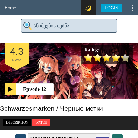
Home
...
LOGIN
4.3
Rating:
6
Vote
Episode 12
Schwarzesmarken / Черные метки
DESCRIPTION
WATCH