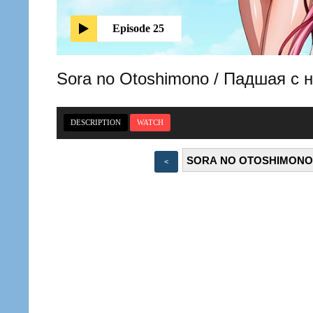
Episode 25
Sora no Otoshimono / Падшая с
DESCRIPTION
WATCH
<