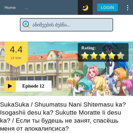
Home
...
LOGIN
4.4
Rating:
14
Vote
Episode 12
SukaSuka / Shuumatsu Nani Shitemasu ka?
Isogashii desu ka? Sukutte Moratte Ii desu
ka? / Если ты будешь не занят, спасёшь
меня от апокалипсиса?