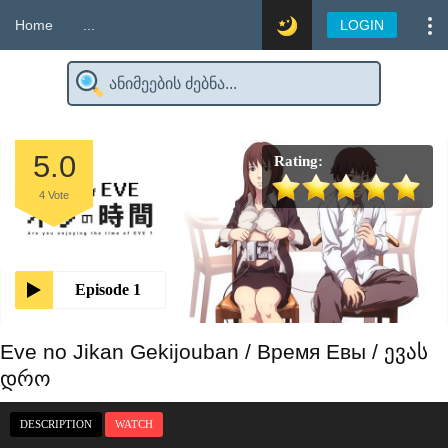
Home
...
LOGIN
5.0
Rating:
4
Vote
Episode 1
Eve no Jikan Gekijouban / Время Евы / ევას
დრო
DESCRIPTION
WATCH