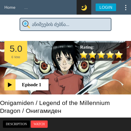
Home
...
LOGIN
5.0
Rating:
6
Vote
Episode 1
Onigamiden / Legend of the Millennium
Dragon / Онигамиден
DESCRIPTION
WATCH