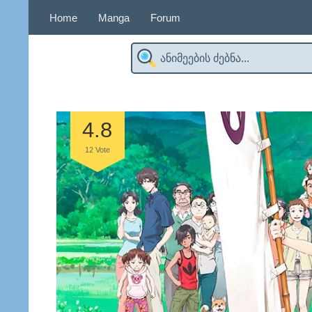
Home
Manga
Forum
4.8
12
Vote