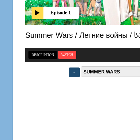
Episode 1
Summer Wars / Летние войны /
DESCRIPTION
WATCH
<