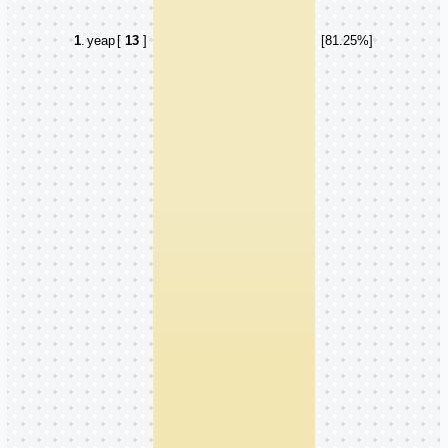
1
.
yeap
[
13
]
[81.25%]