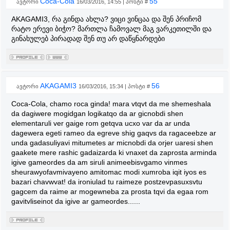
Coca-Cola
55
ავტორი
16/03/2016, 14:55 | პოსტი #
AKAGAMI3, რა გინდა ახლა? ვიცი ვინცაა და შენ პრიჩომ
რატო ერევი ბიჭო? მართლა ჩამოვალ მაგ ვარკეთილში და
გინახულებ პირადად შენ თუ არ დაწყნარდები
AKAGAMI3
56
ავტორი
16/03/2016, 15:34 | პოსტი #
Coca-Cola, chamo roca ginda! mara vtqvt da me shemeshala
da dagiwere mogidgan logikatqo da ar gicnobdi shen
elementaruli ver gaige rom getqva ucxo var da ar unda
dagewera egeti rameo da egreve shig gaqvs da ragaceebze ar
unda gadasuliyavi mitumetes ar micnobdi da orjer uaresi shen
gaakete mere rashic gadaizarda ki vnaxet da zaprosta arminda
igive gameordes da am siruli animeebisvgamo vinmes
sheurawyofavmivayeno amitomac modi xumroba iqit iyos es
bazari chavwvat! da ironiulad tu raimeze postzevpasuxsvtu
gagcem da raime ar mogewneba za prosta tqvi da egaa rom
gavitvliseinot da igive ar gameordes......