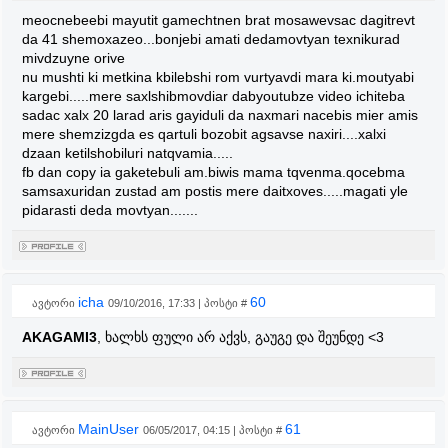
meocnebeebi mayutit gamechtnen brat mosawevsac dagitrevt
da 41 shemoxazeo...bonjebi amati dedamovtyan texnikurad
mivdzuyne orive
nu mushti ki metkina kbilebshi rom vurtyavdi mara ki.moutyabi
kargebi.....mere saxlshibmovdiar dabyoutubze video ichiteba
sadac xalx 20 larad aris gayiduli da naxmari nacebis mier amis
mere shemzizgda es qartuli bozobit agsavse naxiri....xalxi
dzaan ketilshobiluri natqvamia.....
fb dan copy ia gaketebuli am.biwis mama tqvenma.qocebma
samsaxuridan zustad am postis mere daitxoves.....magati yle
pidarasti deda movtyan.......
icha
60
ავტორი
09/10/2016, 17:33 | პოსტი #
AKAGAMI3
, ხალხს ფული არ აქვს, გაუგე და შეუნდე <3
MainUser
61
ავტორი
06/05/2017, 04:15 | პოსტი #