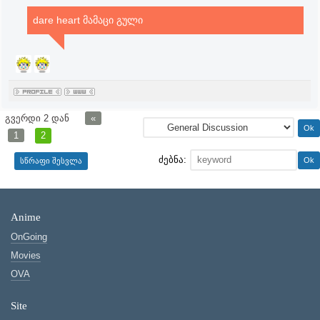
dare heart მამაცი გული
გვერდი
2
დან
«
1
2
ძებნა:
Anime
OnGoing
Movies
OVA
Site