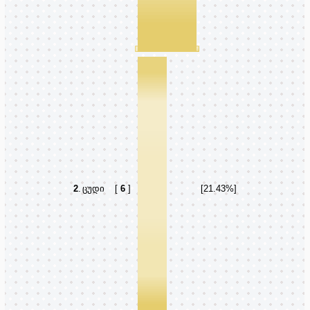
2
.
ცუდი
[
6
]
[21.43%]