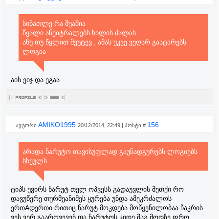
სინათლე რა შუაშია
წყალი ანეიტრალებს ხილის ძალას
ანუ თუ წყლით შეუტევ , ამას უკვე ვეღარ გაატარებს
ლოგია
აის ეიჯ და ეგაა
AMIKO1995
156
ავტორი
20/12/2014, 22:49 | პოსტი #
არადა ნარუტო თავისუფლად გაუნადგურებს ლოგიებს
სხეულს.
ტიპს უვირს ნარუტ თელ ოპვესს გადაუვლის მეთქი რო
დავუწერე თურმეანიმეს ყურება უნდა ამეკრძალოს
ერთAდერთი რითიც ნარუტ მოკდება მოწყენილობაა ჩაკრის
ვეს ვერ გაარღვევენ და ნარუტოს კიდე მაგ მოდზე ფრო