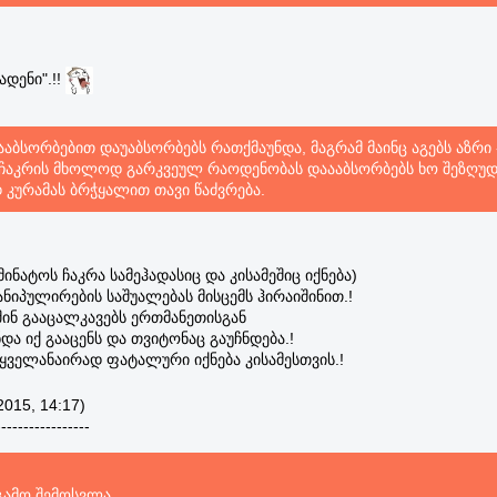
ადენი".!!
დააბსორბებით დაუაბსორბებს რათქმაუნდა, მაგრამ მაინც აგებს აზრი 
 ჩაკრის მხოლოდ გარკვეულ რაოდენობას დაააბსორბებს ხო შეზღუ
დ კურამას ბრჭყალით თავი წაძვრება.
ინატოს ჩაკრა სამეჰადასიც და კისამეშიც იქნება)
ნიპულირების საშუალებას მისცემს ჰირაიშინით.!
შინ გააცალკავებს ერთმანეთისგან
ა იქ გააცენს და თვიტონაც გაუჩნდება.!
ყველანაირად ფატალური იქნება კისამესთვის.!
2015, 14:17)
-----------------
 გამო შემოსვლა