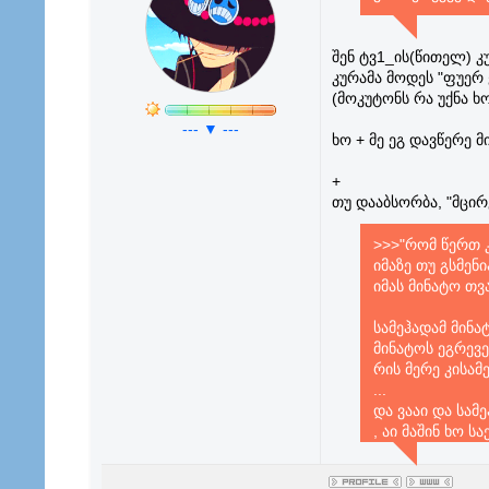
შენ ტვ1_ის(წითელ) კ
კურამა მოდეს "ფუერ 
(მოკუტონს რა უქნა ხო
--- ▼ ---
ხო + მე ეგ დავწერე მ
+
თუ დააბსორბა, "მცირე
>>>"რომ წერთ კ
იმაზე თუ გსმენი
იმას მინატო თ
სამეჰადამ მინა
მინატოს ეგრევე
რის მერე კისამ
...
და ვააი და სამ
, აი მაშინ ხო ს