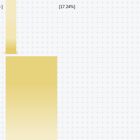
5
]
[17.24%]