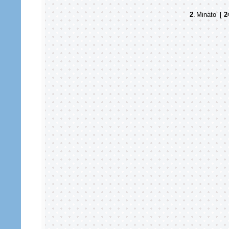
2
.
Minato
[
2