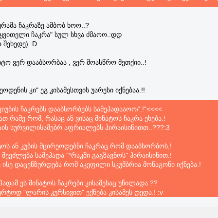
ურამა ჩაკრაზე ამბობ ხოო..?
ყვითელი ჩაკრა" სულ სხვა ძმაოო.:დდ
 შეხედე).:D
იტო ვერ დააბსორბაა , ვერ მოასწრო მეთქიი..!
ოდენის კი" ეგ კისამესთვის უარესი იქნებაა.!!
იუბის ჩაკრებს დააბსორბებს სამეჰადააოო/'.!"<<<<
ათ რამე რომ, რასაც ან ვისაც მინატოს ჩაკრა ეხება.!
ვაის სურვილისამებრ აფრიალებს ჰირაისინითთ..???:3
ტოს ან კუბის მცირეოდებნი ჩაკრაც რომ დააბსორბოს,!
 შეეძლება სამეჰადა "*რაკში გაგზავნოს" ჰირაისინით.!
ე ისე დაცენზურდება რომ აკეფილი სკუმბრია მონაგონი იქნება.!
ეჰადამ ეს მინატოს ჩაკრები კისამესაც უწილადა.??
აერტოდ "ლარის კურსივით" ექნება კისამეს დედა.! :v