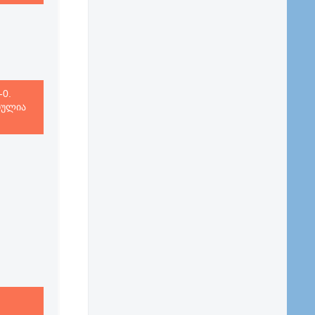
-0.
დულია