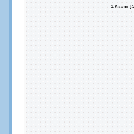
1
.
Kisame
[