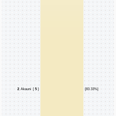
2
.
Akauni
[
5
]
[83.33%]