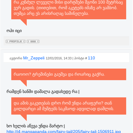
რა კუნძულ ლეველი მისი დარტმები მგონი 100 მეტრსაც
ვერ გადის. (თითებით, რომ აკეტებს იმაზე არ ვამბობ.
თუმცა არც ეს არისრაღაც საშინელება.
ოპი იცი
Mr_Zeppeli
110
ავტორი
12/01/2016, 14:33 | პოსტი #
რაოოო? ტრეშინები გაუშვა და როარიც გაქრა.
რამდენ ხანში დაშალა გადახედე რა:|
და ამის გაკეთებას დრო რომ უნდა არაფერი? თან
გილდარცი ამ მუშტებს საკმაოდ ადვილად დაშლის.
ხო ხელის აწევა უნდა მარტო:|
http://i4.mangapanda.com/fairy-tail/205/fairy-tail-1506911.jpg