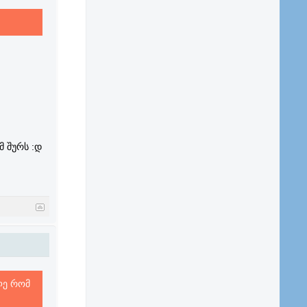
 შურს :დ
ლე რომ