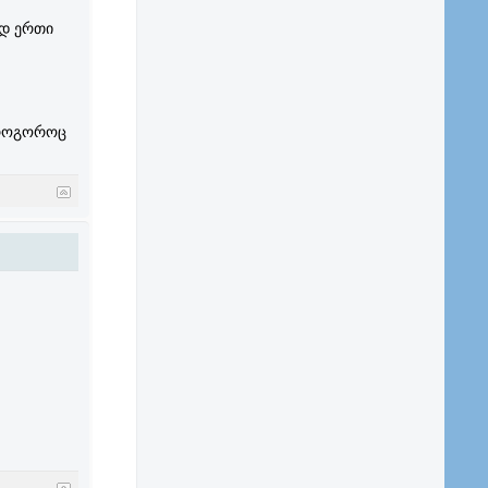
ოდ ერთი
 როგოროც