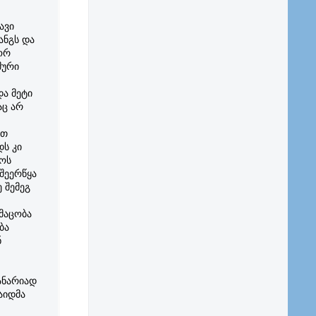
ავი
ანგს და
ორ
შური
ა მეტი
აც არ
ით
ს კი
ოს
შეერწყა
 შემეგ
მაცობა
ბა
ნ
ანარიად
აიდმა