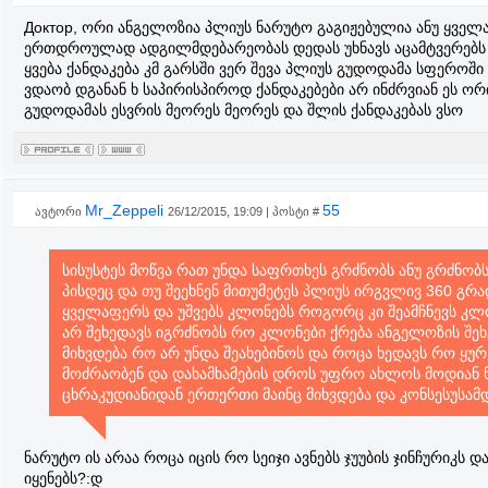
Доктор, ორი ანგელოზია პლიუს ნარუტო გაგიჟებულია ანუ ყველ
ერთდროულად ადგილმდებარეობას დედას უხნავს აცამტვერებს 
ყვება ქანდაკება კმ გარსში ვერ შევა პლიუს გუდოდამა სფეროში
ვდაობ დგანან ხ საპირისპიროდ ქანდაკებები არ ინძრვიან ეს ო
გუდოდამას ესვრის მეორეს მეორეს და შლის ქანდაკებას ვსო
Mr_Zeppeli
55
ავტორი
26/12/2015, 19:09 | პოსტი #
სისუსტეს მოწვა რათ უნდა საფრთხეს გრძნობს ანუ გრძნო
პისდეც და თუ შეეხნენ მითუმეტეს პლიუს ირგვლივ 360 გრა
ყველაფერს და უშვებს კლონებს როგორც კი შეამჩნევს კლო
არ შეხედავს იგრძნობს რო კლონები ქრება ანგელოზის შეხ
მიხვდება რო არ უნდა შეახებინოს და როცა ხედავს რო ყუ
მოძრაობენ და დახამხამების დროს უფრო ახლოს მოდიან ნ
ცხრაკუდიანიდან ერთერთი მაინც მიხვდება და კონსესუსამ
ნარუტო ის არაა როცა იცის რო სეიჯი ავნებს ჯუუბის ჯინჩურიკს დ
იყენებს?:დ