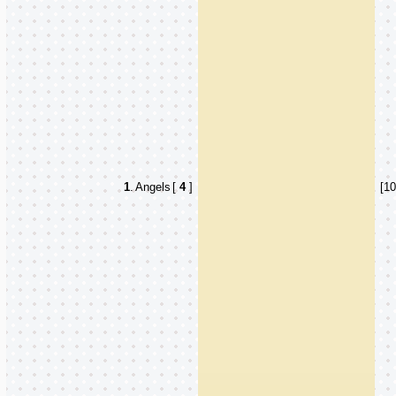
1
.
Angels
[
4
]
[1