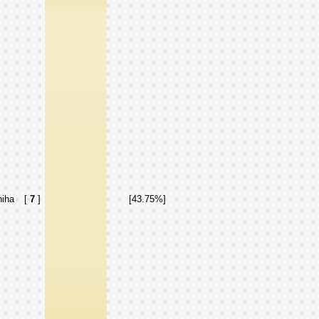
hiha
[
7
]
[43.75%]