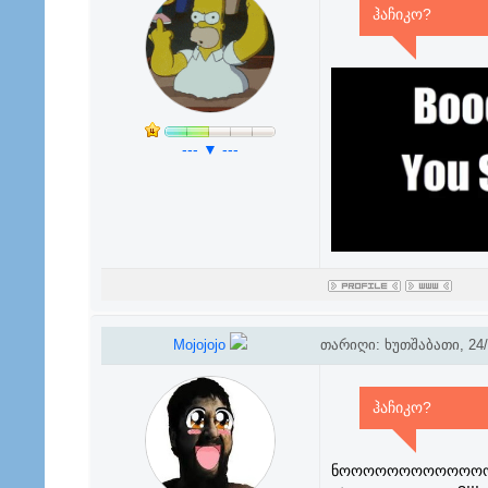
ჰაჩიკო?
--- ▼ ---
Mojojojo
თარიღი: ხუთშაბათი, 24/1
ჰაჩიკო?
ნოოოოოოოოოოოო