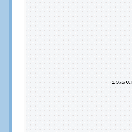
1
.
Obito Uc