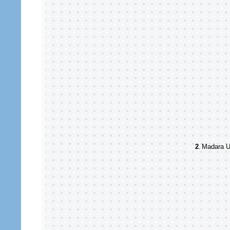
2
.
Madara U