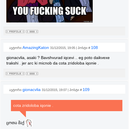
AmazingKaton
108
ავტორი
31/12/2015, 19:05 | პოსტი #
gionacvlia, asaki ? Bavshvurad iqcevi .. eg poto daikvexe
trakshi . jer arc ki micnob da cota zridoloba iqonie .
gionacvlia
109
ავტორი
31/12/2015, 19:07 | პოსტი #
cota zridoloba iqonie .
ცოთა მაქ