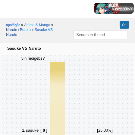
ფორუმი
»
Anime & Manga
»
Naruto / Boruto
»
Sasuke VS
Naruto
Sasuke VS Naruto
vin moigebs?
1
.
sasuke
[
8
]
[25.00%]