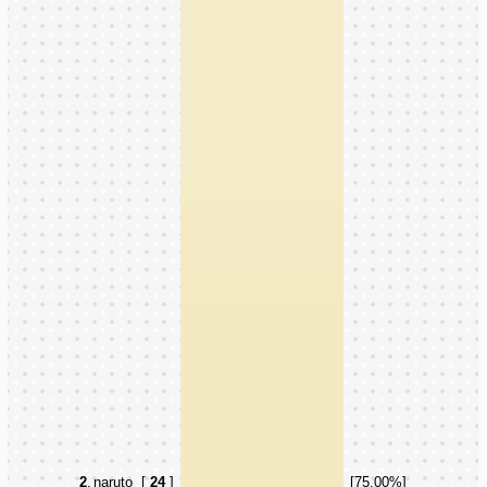
2
.
naruto
[
24
]
[75.00%]