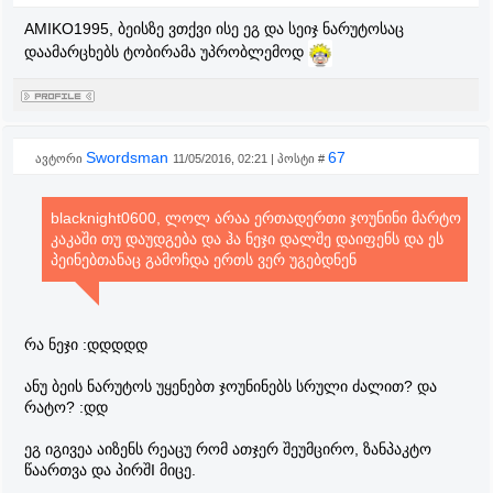
AMIKO1995, ბეისზე ვთქვი ისე ეგ და სეიჯ ნარუტოსაც
დაამარცხებს ტობირამა უპრობლემოდ
Swordsman
67
ავტორი
11/05/2016, 02:21 | პოსტი #
blacknight0600, ლოლ არაა ერთადერთი ჯოუნინი მარტო
კაკაში თუ დაუდგება და ჰა ნეჯი დალშე დაიფენს და ეს
პეინებთანაც გამოჩდა ერთს ვერ უგებდნენ
რა ნეჯი :დდდდდ
ანუ ბეის ნარუტოს უყენებთ ჯოუნინებს სრული ძალით? და
რატო? :დდ
ეგ იგივეა აიზენს რეაცუ რომ ათჯერ შეუმცირო, ზანპაკტო
წაართვა და პირშI მიცე.