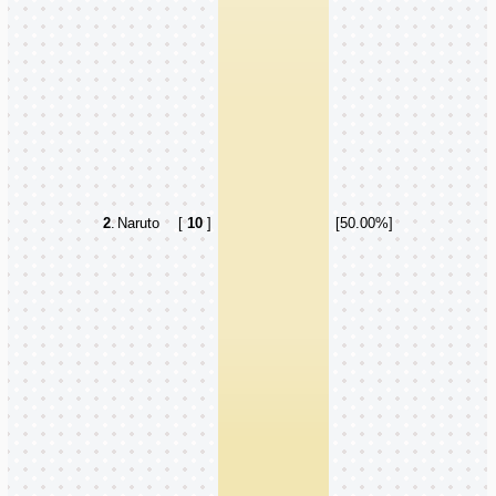
2
.
Naruto
[
10
]
[50.00%]