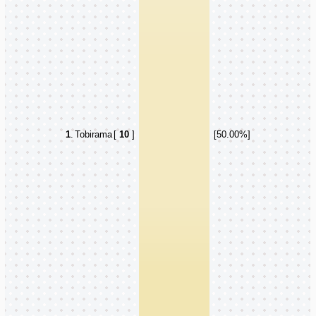
1
.
Tobirama
[
10
]
[50.00%]