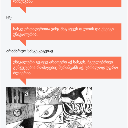
რინენგანს
ნწუ
სასკე ერთადერთია ვინც მაგ ჯუცუს ფლობს და ესეიგი
უნიკალურია.
არამარტო სასკე კაგუიაც
უნიკალური გეჯუცუ არაფერი აქ სასკეს, ჩვეულებრივი
გენჯუცუებია რომლებიც შერინგანს აქ, უბრალოდ უფრო
ძლიერია