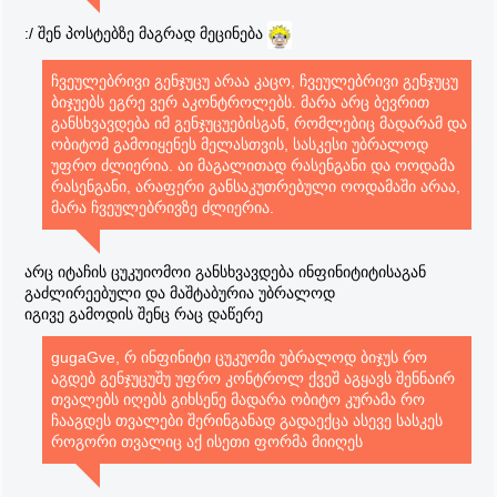
:/ შენ პოსტებზე მაგრად მეცინება
ჩვეულებრივი გენჯუცუ არაა კაცო, ჩვეულებრივი გენჯუცუ
ბიჯუებს ეგრე ვერ აკონტროლებს. მარა არც ბევრით
განსხვავდება იმ გენჯუცუებისგან, რომლებიც მადარამ და
ობიტომ გამოიყენეს მელასთვის, სასკესი უბრალოდ
უფრო ძლიერია. აი მაგალითად რასენგანი და ოოდამა
რასენგანი, არაფერი განსაკუთრებული ოოდამაში არაა,
მარა ჩვეულებრივზე ძლიერია.
არც იტაჩის ცუკუიომოი განსხვავდება ინფინიტიტისაგან
გაძლირეებული და მაშტაბურია უბრალოდ
იგივე გამოდის შენც რაც დაწერე
gugaGve, რ ინფინიტი ცუკუომი უბრალოდ ბიჯუს რო
აგდებ გენჯუცუშუ უფრო კონტროლ ქვეშ აგყავს შენნაირ
თვალებს იღებს გიხსენე მადარა ობიტო კურამა რო
ჩააგდეს თვალები შერინგანად გადაექცა ასევე სასკეს
როგორი თვალიც აქ ისეთი ფორმა მიიღეს