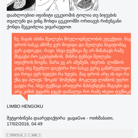
დაახლოებით იფინიტი ცუკუიომის ტოლია თუ ბიჯუების
თვალებს და ვინც მოხდა ცუკუიომში ორთავეს რინენგანი
ქონდა შეგვიძლია ვივარაუდოთ
ნუ, მაგის ახსნა შეილება მოულოდნელობის ეფექტით, მაგ
დროს სასკე აზრზე ვერ მოვიდა და შეილება მაგიტომაც
ვერ გატოკდა. რავი, სხვა ტექნიკა მე არ მინახავს რამე
მსგავსი რო ეკეთებინოს, შინრა ტენსეი შეილება
იფიქროს ზოგმა, მარა ეგ არ აშეშებს, ისვრის. ლიმბოს
კიდე ისე შეეძლო დაეჭირა რო სასკე ვერც განძრეულიყო
და როცა ვერ ხვდები რა ხდება, მაგ დროს არც ის იცი რა
ქნა და პლიუს "შოკის" მომენტი. მოკლედ ლიმბოს უფრო
გავდა რა, სხვა ტექნიკა არაფერი მახსენდება მსგავსი და
არც კიშის უყვარს ჯუცუს დამალვა რო რამე ისეთი ტექნიკა
ყოფილიყო, რაც არ ეხსენებინოთ.
LIMBO HENGOKU
შეტყობინება დაარედაქტირა:
gugaGve
-
ოთხშაბათი,
17/02/2016, 04:49