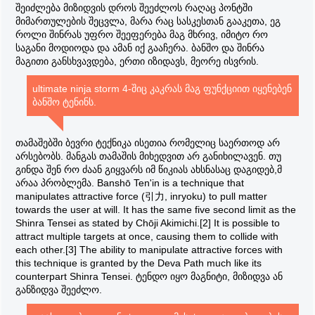
შეიძლება მიზიდვის დროს შეეძლოს რაღაც პონტში
მიმართულების შეცვლა, მარა რაც სასკესთან გააკეთა, ეგ
როლი შინრას უფრო შეეფერება მაგ მხრივ, იმიტო რო
საგანი მოდიოდა და ამან იქ გააჩერა. ბანშო და შინრა
მაგითი განსხვავდება, ერთი იზიდავს, მეორე ისვრის.
ultimate ninja storm 4-შიც კაკრას მაგ ფუნქციით იყენებენ
ბანშო ტენინს.
თამაშებში ბევრი ტექნიკა ისეთია რომელიც საერთოდ არ
არსებობს. მანგას თამაშის მიხედვით არ განიხილავენ. თუ
გინდა შენ რო ძაან გიყვარს იმ წიკიას ახსნასაც დაგიდებ,მ
არაა პრობლემა. Banshō Ten'in is a technique that
manipulates attractive force (引力, inryoku) to pull matter
towards the user at will. It has the same five second limit as the
Shinra Tensei as stated by Chōji Akimichi.[2] It is possible to
attract multiple targets at once, causing them to collide with
each other.[3] The ability to manipulate attractive forces with
this technique is granted by the Deva Path much like its
counterpart Shinra Tensei. ტენდო იყო მაგნიტი, მიზიდვა ან
განზიდვა შეეძლო.