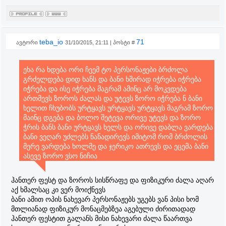
teba_io
71
ავტორი
31/10/2015, 21:11 | პოსტი #
ეხა რა ხდება ორი ჩეემ ტო პერსონაჟები ბრძოლა
გრძელდება დიდ ხანს და ბანი ხშირად იჭრება იჭრება
იჭრება და ისე იჭრება მაგრამ ამინც არ მოკვდება
ართმევს ზოროს ძალას და უტევს ზორო იჭრება ნ ბანი
ხელით ჩხუბობს ურტყავს ურტყავს ურტყავს მაგრამ ზორო
მაინც დგება და ბოლო შეტევა ორივე უტევს და ზორო
ჭრის ბანს ბანი ურტყავს ხელს და ორივე დაბლა ვარდება
ბანი ვეღარ უძლებს ნანადირევს იმიტომ რომ ბრძოლის
მერე ვარდება ხოლმე და ჯერიკო ათრევს და ეცემა ბანი
ასევე ზორო ვსო ნიჩია
ჰანთერ ფესტ და ზოროს სისწრაფე და ფიზიკური ძალა აღარ
აქ ხმალსაც კი ვერ მოიქნევს
ბანი ამით ოპის ნახევარ პერსონაჟებს უგებს ვან პისი ხომ
მთლიანად ფიზიკურ მონაცმებზეა აგებული ძირითადად
ჰანთერ ფესტით გალანს მისი ნახევარი ძალა წაართვა