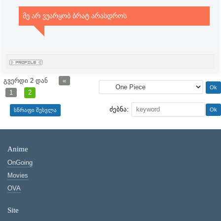
მე არ ვუარყობ ბრატ არასდროს
გვერდი
2
დან
«
1
2
ძებნა:
Anime
OnGoing
Movies
OVA
Site