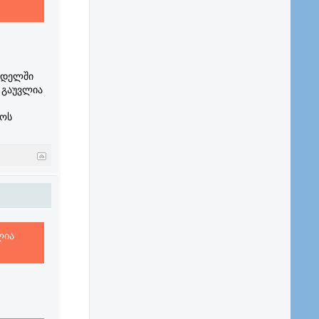
ედელში
 გაუვლია
როს
ლია