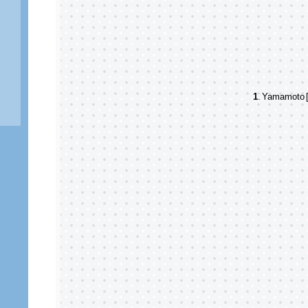
1
.
Yamamoto