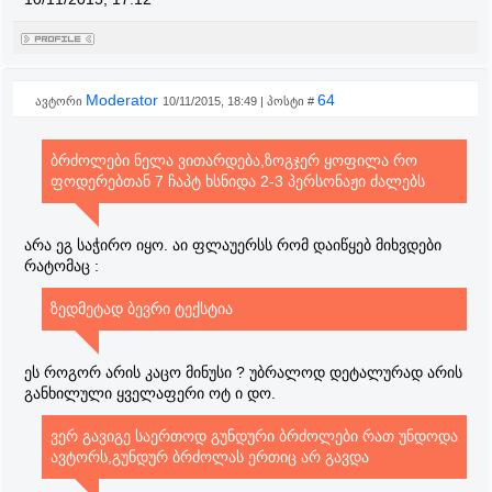
Moderator
64
ავტორი
10/11/2015, 18:49 | პოსტი #
ბრძოლები ნელა ვითარდება,ზოგჯერ ყოფილა რო
ფოდერებთან 7 ჩაპტ ხსნიდა 2-3 პერსონაჟი ძალებს
არა ეგ საჭირო იყო. აი ფლაუერსს რომ დაიწყებ მიხვდები
რატომაც :
ზედმეტად ბევრი ტექსტია
ეს როგორ არის კაცო მინუსი ? უბრალოდ დეტალურად არის
განხილული ყველაფერი ოტ ი დო.
ვერ გავიგე საერთოდ გუნდური ბრძოლები რათ უნდოდა
ავტორს,გუნდურ ბრძოლას ერთიც არ გავდა