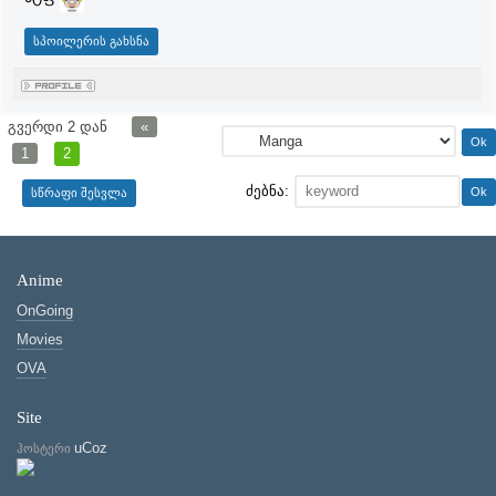
გვერდი
2
დან
«
1
2
ძებნა:
Anime
OnGoing
Movies
OVA
Site
uCoz
ჰოსტერი