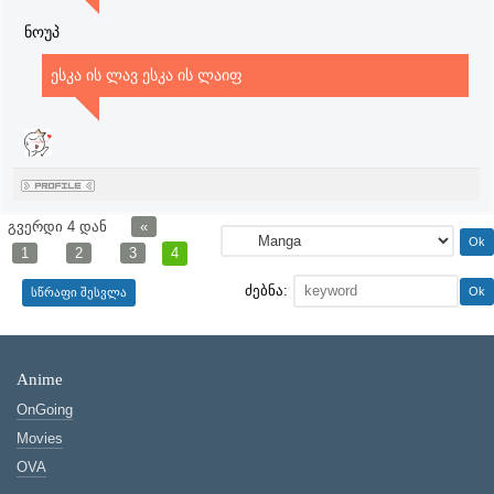
ნოუპ
ესკა ის ლავ ესკა ის ლაიფ
გვერდი
4
დან
«
1
2
3
4
ძებნა:
Anime
OnGoing
Movies
OVA