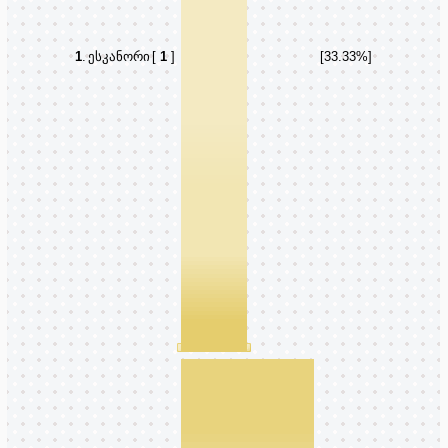
1
.
ესკანორი
[
1
]
[33.33%]