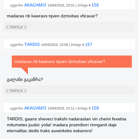
AKAGAMI3
156
ავტორი
14/04/2016, 23:01 | პოსტი #
madaras riti kawravs tqven dzmobas vficavar?
TARDIS
157
ავტორი
14/04/2016, 23:06 | პოსტი #
madaras riti kawravs tqven dzmobas vficavar?
გალანი გაკაწრა?
AKAGAMI3
158
ავტორი
14/04/2016, 23:12 | პოსტი #
TARDIS, gaans sheveci trakshi nadarastan vin chemi fexebia
mitumetes juubic yolia! madara praimibori rinnganit daje
eternalitac dedis traks auwiokebs eskanors!