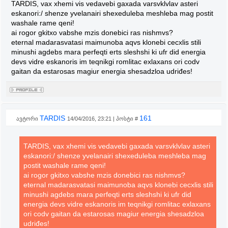
TARDIS, vax xhemi vis vedavebi gaxada varsvklvlav asteri
eskanori:/ shenze yvelanairi shexeduleba meshleba mag postit
washale rame qeni!
ai rogor gkitxo vabshe mzis donebici ras nishmvs?
eternal madarasvatasi maimunoba aqvs klonebi cecxlis stili
minushi agdebs mara perfeqti erts sleshshi ki ufr did energia
devs vidre eskanoris im teqnikgi romlitac exlaxans ori codv
gaitan da estarosas magiur energia shesadzloa udriđes!
TARDIS
161
ავტორი
14/04/2016, 23:21 | პოსტი #
TARDIS, vax xhemi vis vedavebi gaxada varsvklvlav asteri
eskanori:/ shenze yvelanairi shexeduleba meshleba mag
postit washale rame qeni!
ai rogor gkitxo vabshe mzis donebici ras nishmvs?
eternal madarasvatasi maimunoba aqvs klonebi cecxlis stili
minushi agdebs mara perfeqti erts sleshshi ki ufr did
energia devs vidre eskanoris im teqnikgi romlitac exlaxans
ori codv gaitan da estarosas magiur energia shesadzloa
udriđes!