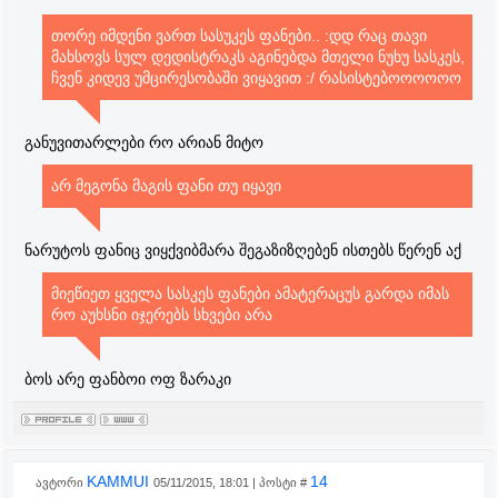
თორე იმდენი ვართ სასუკეს ფანები.. :დდ რაც თავი
მახსოვს სულ დედისტრაკს აგინებდა მთელი ნუხუ სასკეს,
ჩვენ კიდევ უმცირესობაში ვიყავით :/ რასისტებოოოოოო
განუვითარლები რო არიან მიტო
არ მეგონა მაგის ფანი თუ იყავი
ნარუტოს ფანიც ვიყქვიბმარა შეგაზიზღებენ ისთებს წერენ აქ
მიეწიეთ ყველა სასკეს ფანები ამატერაცუს გარდა იმას
რო აუხსნი იჯერებს სხვები არა
ბოს არე ფანბოი ოფ ზარაკი
KAMMUI
14
ავტორი
05/11/2015, 18:01 | პოსტი #