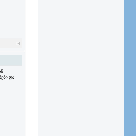
ონ
ზები და