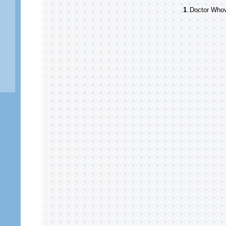
1
.
Doctor Who