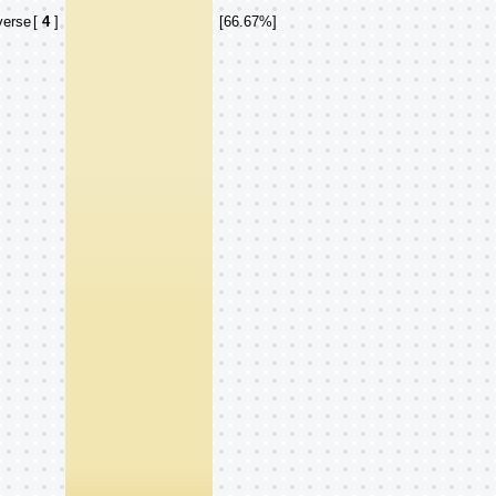
verse
[
4
]
[66.67%]