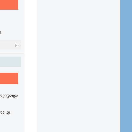
9
მოვიდოდა
ოა :დ