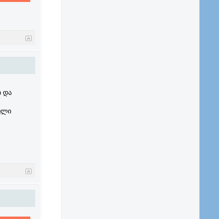
ი და
ული