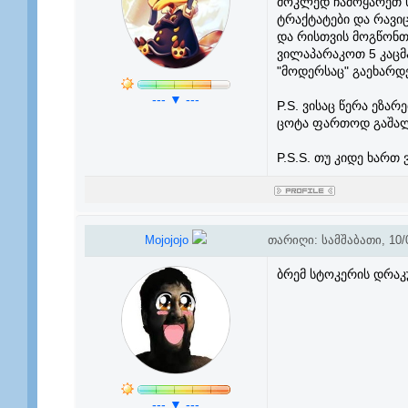
მოკლედ ჩამოყარეთ ს
ტრაქტატები და რავიც
და რისთვის მოგწონთ 
ვილაპარაკოთ 5 კაცმა
"მოდერსაც" გაეხარდ
--- ▼ ---
P.S. ვისაც წერა ეზა
ცოტა ფართოდ გაშალო
P.S.S. თუ კიდე ხართ 
Mojojojo
თარიღი: სამშაბათი, 10/0
ბრემ სტოკერის დრაკ
--- ▼ ---