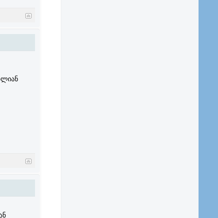
ალიან
ან