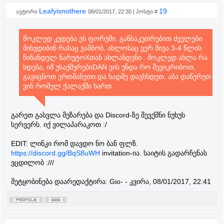
Leafyisnothere
19
ავტორი
08/01/2017, 22:30 | პოსტი #
მოკლედ კვდება ეს ფორუმი, განსაკუთრებით ძველები
მიხვდიბინ რასაც ვამბობ. ახლოსაც ვერ მივა 3-4 წლის
წინანდელ ნარუტოXთან ახლანდენი . მოკლედ ახლა რა
ხდება, იმ უსაქმურებიDAN ვის უნდა რო შევიკრიბოთ,
გავიცნოთ ერთმანეთი და სადმე დავსხდეთ. აბა დაწერეთ
ვინ რომელ ქალაქში ხართ
გარეთ გასვლა მეზარება და Discord-ზე შევქმნი ნუხუს
სერვერს. იქ ვილაპარაკოთ :/
EDIT: ლინკი რომ დავდო ნო ბან ფლზ.
https://discord.gg/BqS8uWH
invitation-ია. საიტის გადარჩენას
ვცდილობ :///
შეტყობინება დაარედაქტირა:
Gio-
-
კვირა, 08/01/2017, 22:41