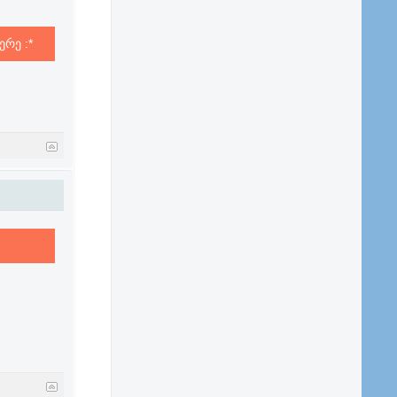
რე :*