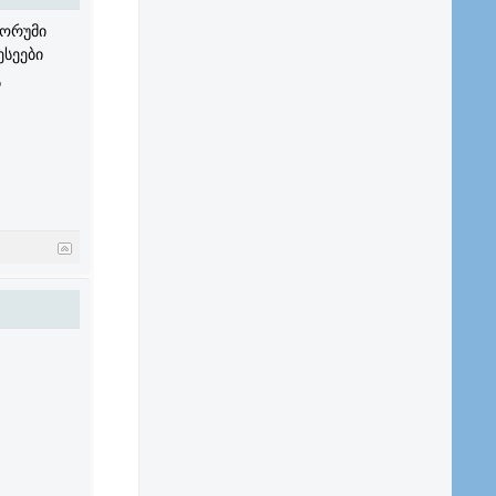
ფორუმი
სეები
ს