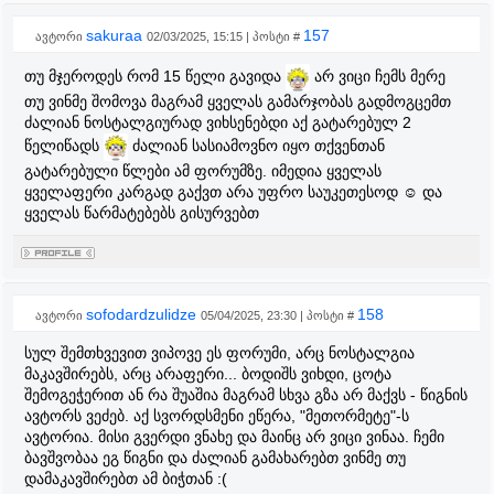
sakuraa
157
ავტორი
02/03/2025, 15:15 | პოსტი #
თუ მჯეროდეს რომ 15 წელი გავიდა
არ ვიცი ჩემს მერე
თუ ვინმე შომოვა მაგრამ ყველას გამარჯობას გადმოგცემთ
ძალიან ნოსტალგიურად ვიხსენებდი აქ გატარებულ 2
წელიწადს
ძალიან სასიამოვნო იყო თქვენთან
გატარებული წლები ამ ფორუმზე. იმედია ყველას
ყველაფერი კარგად გაქვთ არა უფრო საუკეთესოდ ☺️ და
ყველას წარმატებებს გისურვებთ
sofodardzulidze
158
ავტორი
05/04/2025, 23:30 | პოსტი #
სულ შემთხვევით ვიპოვე ეს ფორუმი, არც ნოსტალგია
მაკავშირებს, არც არაფერი... ბოდიშს ვიხდი, ცოტა
შემოგეჭერით ან რა შუაშია მაგრამ სხვა გზა არ მაქვს - წიგნის
ავტორს ვეძებ. აქ სვორდსმენი ეწერა, "მეთორმეტე"-ს
ავტორია. მისი გვერდი ვნახე და მაინც არ ვიცი ვინაა. ჩემი
ბავშვობაა ეგ წიგნი და ძალიან გამახარებთ ვინმე თუ
დამაკავშირებთ ამ ბიჭთან :(