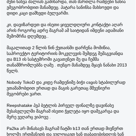
შენი ნახვა ძალიან გამიხარდა, თან მართლა რამდენი ხანია
რომ რაც ჩვენ გვქონდა ის უკვე ჩვენს შემდეგ თაობას
ვმეგობრობდით მანამდეც. პატარა სანინსა მახსოვდი და
აღარ ექნება. ბოლო მატარებელში მოვასწარით შესვლა?
დიდი კაცი დამხვდი ბულვარში.
არ ვიცი, ალბათ ასეც არის. გავიზარდეთ, ზოგმა
გამელოტებაც მოვასწარით და დარჩა აქაურობა, ისე
კი, დავიზარდეთ და ისეთი ყიველდღიური კონტაქტი აღარ
როგორც წლების წინ იყო. ჩხუბიც ყოფილა და
არის როგორც ადრე მაგრამ ამ საიტიდან იმდენი ადამიანი
უსიამოვნებაც, ეგ არაფერი, ტესტერონით გაჯერებული
შემომრჩა დღემდეც..
ბიჭები უშენდნენ ერთურთს "ტკბილ" სიტყვებსაც და
მუშტებსაც. ამას სერიოზულად არც აღვიქვავ, რაც
მაგალითად 2 წლის წინ ქუთაისში დარჩენა მომიწია,
მაფიქრებს და დღემდე მგრუზავს მიკოს წასვლაა. მიკოს
საპროექტო ტერიტორიის მოკვლევის შემდეგ შემაგვიანდა
მე რეალურად ვიცნობდი, ვინც არ იცით საატესტატო
და B13 ის სასტუმროში გავათენეთ მე და ჩემმა
გამოცდების წინა პერიოდში მოიკლა თავი. დღემდე
თანამშრომლებმა ღამე . თენგო მანამდეც მყავს ნანახი 2013
მახსოვს თავზე გადაფარებული სუდარა, სახე იმდენად
წელს.
ქონდა დაზიანებული. 18 წლის იყო მხოლოდ. ჰოდა ამ
ცქრიალა გოგოს გაუმარჯოს იქ სადაც არის. მე სულ
Nobody TokoD და კიდე რამდენიმე ბიჭი csgoს სტაბილურად
მახსოვს და არ მავიწყდება <3
ვთამაშობდით ერთად და მაგის გარეთაც მშვენიერი
ყველას წარმატებები თქვენს აწ უკვე ზდასრულ
მეგობრები ვართ.
ცხოვრებაში ფორუმელებო.
Reepshatake პვპ ბეტლის პირველ ფინალზე დავინახე
შესასვლელში მაგრამ ისეთი ჭყლეტა იყო დამეკარგა და
მერე ვეღარც ვიპოვე .
Pa2ka არ მინახავს მაგრამ ჩატში b13 თან ერთად მივწერთ
ხოლმე ერთმანეთს და ვულოცავთ ხან დაბადებისდღეს ხან