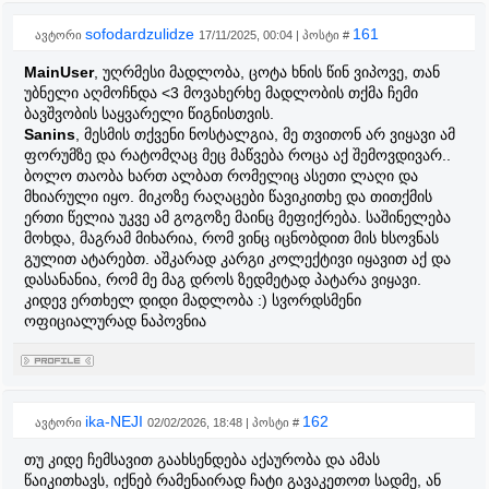
sofodardzulidze
161
ავტორი
17/11/2025, 00:04 | პოსტი #
MainUser
, უღრმესი მადლობა, ცოტა ხნის წინ ვიპოვე, თან
უბნელი აღმოჩნდა <3 მოვახერხე მადლობის თქმა ჩემი
ბავშვობის საყვარელი წიგნისთვის.
Sanins
, მესმის თქვენი ნოსტალგია, მე თვითონ არ ვიყავი ამ
ფორუმზე და რატომღაც მეც მაწვება როცა აქ შემოვდივარ..
ბოლო თაობა ხართ ალბათ რომელიც ასეთი ლაღი და
მხიარული იყო. მიკოზე რაღაცები წავიკითხე და თითქმის
ერთი წელია უკვე ამ გოგოზე მაინც მეფიქრება. საშინელება
მოხდა, მაგრამ მიხარია, რომ ვინც იცნობდით მის ხსოვნას
გულით ატარებთ. აშკარად კარგი კოლექტივი იყავით აქ და
დასანანია, რომ მე მაგ დროს ზედმეტად პატარა ვიყავი.
კიდევ ერთხელ დიდი მადლობა :) სვორდსმენი
ოფიციალურად ნაპოვნია
ika-NEJI
162
ავტორი
02/02/2026, 18:48 | პოსტი #
თუ კიდე ჩემსავით გაახსენდება აქაურობა და ამას
წაიკითხავს, იქნებ რამენაირად ჩატი გავაკეთოთ სადმე, ან