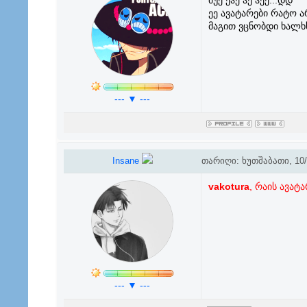
მუე ეჰე ჰე ჰეე..:დდ
ეე ავატარები რატო არ
მაგით ვცნობდი ხალხ
--- ▼ ---
Insane
თარიღი: ხუთშაბათი, 10/0
vakotura
, რაის ავატ
--- ▼ ---